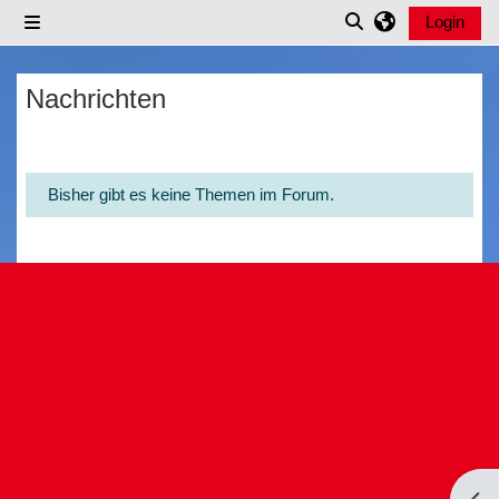
Zum Hauptinhalt
Login
Website-Übersicht
Sucheingabe ums
Nachrichten
Bisher gibt es keine Themen im Forum.