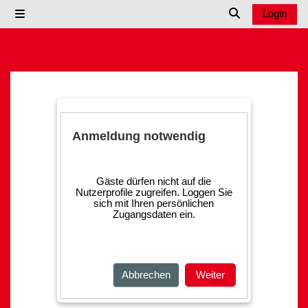
Zum Hauptinhalt
Login
Website-Übersicht
Sucheingabe u
Anmeldung notwendig
Gäste dürfen nicht auf die
Nutzerprofile zugreifen. Loggen Sie
sich mit Ihren persönlichen
Zugangsdaten ein.
Abbrechen
Weiter