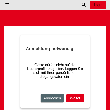
Zum Hauptinhalt
Login
Website-Übersicht
Sucheingabe u
Anmeldung notwendig
Gäste dürfen nicht auf die
Nutzerprofile zugreifen. Loggen Sie
sich mit Ihren persönlichen
Zugangsdaten ein.
Abbrechen
Weiter