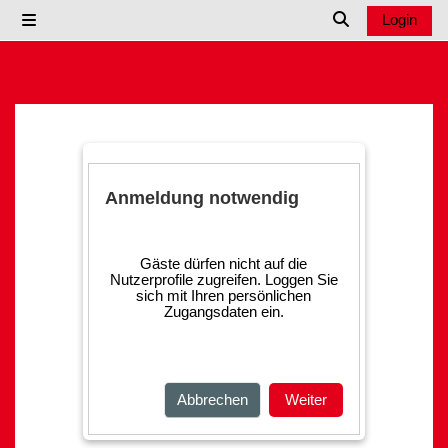
Zum Hauptinhalt
Login
Website-Übersicht
Sucheingabe u
Anmeldung notwendig
Gäste dürfen nicht auf die
Nutzerprofile zugreifen. Loggen Sie
sich mit Ihren persönlichen
Zugangsdaten ein.
Abbrechen
Weiter